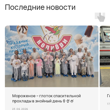
Последние новости
Мороженое – глоток спасительной
Г
прохлады в знойный день🍦🍨🍧
1
23.06.2026