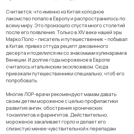
Считается, что именно из Китая холодное
лакомство попало в Европу и распространилось по
всему миру. Это произошло спустя много столетий
после его появления. Только в XIV веке нашей эры
Марко Поло – писатель и путешественник – побывал
в Китае, привез оттуда рецепт диковинного
десерта и поделился им со знакомыми кулинарами в
Венеции. И долгие годы мороженое в Европе
считалось итальянским эксклюзивом. Сюда
приезжали путешественники специально, чтоб его
попробовать.
Многие ЛОР-врачи рекомендуют мамам давать
своим детям мороженое с целью профилактики
развития ангин, обострения хронических
тонзиллитов и фарингитов. Действительно,
мороженое закаливает горло и делает его
слизистую менее чувствительной к перепадам