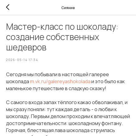
Сияние
Мастер-класс по шоколаду:
создание собственных
шедевров
2026-05-14 17:34
Сегодня мы побывали в настоящей галерее
шоколада
m.vk.ru/galereyashokolada
и это было как
маленькое путешествие в сладкую сказку!
С самого входа запах тёплого какао обволакивал, и
мы сразу поняли: тут каждая деталь - о любви к
шоколаду. Первым делом проходим к впечатляющей
достопримечательности: шоколадному фонтану.
Горячая, блестящая лава шоколада струилась