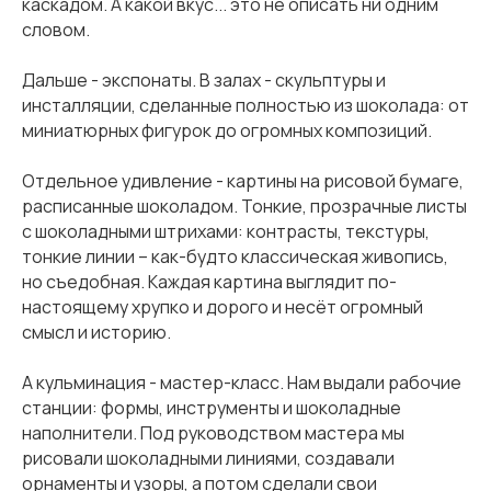
каскадом. А какой вкус... это не описать ни одним
словом.
Дальше - экспонаты. В залах - скульптуры и
инсталляции, сделанные полностью из шоколада: от
миниатюрных фигурок до огромных композиций.
Отдельное удивление - картины на рисовой бумаге,
расписанные шоколадом. Тонкие, прозрачные листы
с шоколадными штрихами: контрасты, текстуры,
тонкие линии – как-будто классическая живопись,
но съедобная. Каждая картина выглядит по-
настоящему хрупко и дорого и несёт огромный
смысл и историю.
А кульминация - мастер-класс. Нам выдали рабочие
станции: формы, инструменты и шоколадные
наполнители. Под руководством мастера мы
рисовали шоколадными линиями, создавали
орнаменты и узоры, а потом сделали свои