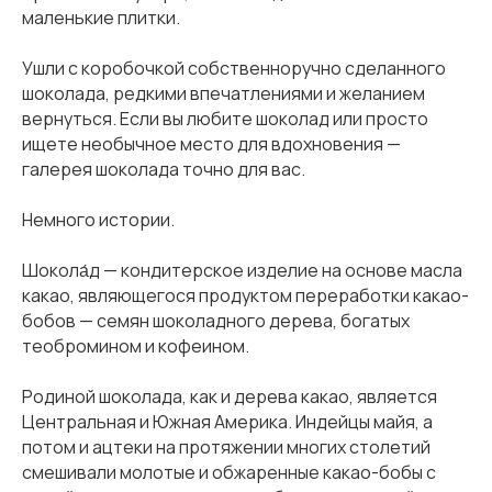
маленькие плитки.
Ушли с коробочкой собственноручно сделанного
шоколада, редкими впечатлениями и желанием
вернуться. Если вы любите шоколад или просто
ищете необычное место для вдохновения —
галерея шоколада точно для вас.
Немного истории.
Шокола́д — кондитерское изделие на основе масла
какао, являющегося продуктом переработки какао-
бобов — семян шоколадного дерева, богатых
теобромином и кофеином.
Родиной шоколада, как и дерева какао, является
Центральная и Южная Америка. Индейцы майя, а
потом и ацтеки на протяжении многих столетий
смешивали молотые и обжаренные какао-бобы с