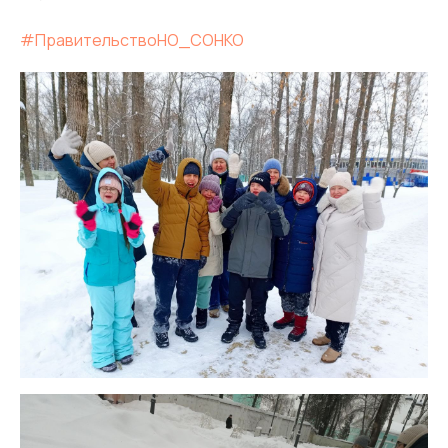
#ПравительствоНО_СОНКО